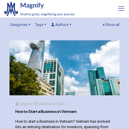
Categories
Tags
Authors
Show all
nhan
on
October 9, 2023
How to Start a Business in Vietnam
How to start a Business in Vietnam? Vietnam has evolved
into an enticing destination for investors, spanning from