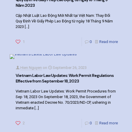
Năm 2023
Cập Nhật Luật Lao Động Mới Nhất tại Việt Nam: Thay Đổi
Quy Định Về Giấy Phép Lao Động từ ngày 18 Tháng 9 Năm
2023
[…]
1
0
Read more
Hien Nguyen
on
September 26, 2023
Vietnam Labor Law Updates: Work Permit Regulations
Effective from September 18, 2023
Vietnam Labor Law Updates: Work Permit Procedures from
Sep 18, 2023 On September 18, 2023, the Government of
Vietnam enacted Decree No. 70/2023/ND-CP, ushering in
immediate
[…]
2
0
Read more