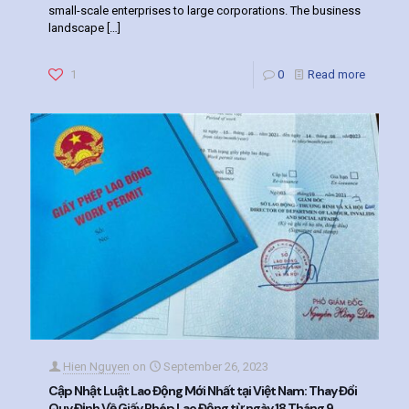
small-scale enterprises to large corporations. The business
landscape
[…]
1
0
Read more
Hien Nguyen
on
September 26, 2023
Cập Nhật Luật Lao Động Mới Nhất tại Việt Nam: Thay Đổi
Quy Định Về Giấy Phép Lao Động từ ngày 18 Tháng 9